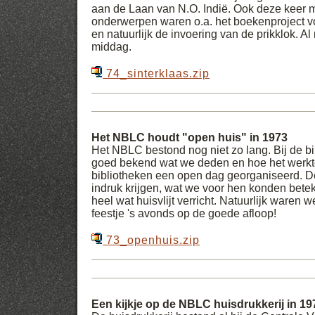
aan de Laan van N.O. Indië. Ook deze keer 
onderwerpen waren o.a. het boekenproject v
en natuurlijk de invoering van de prikklok. A
middag.
74_sinterklaas.zip
Het NBLC houdt "open huis" in 1973
Het NBLC bestond nog niet zo lang. Bij de b
goed bekend wat we deden en hoe het werkt
bibliotheken een open dag georganiseerd. 
indruk krijgen, wat we voor hen konden bete
heel wat huisvlijt verricht. Natuurlijk waren w
feestje 's avonds op de goede afloop!
73_openhuis.zip
Een kijkje op de NBLC huisdrukkerij in 19