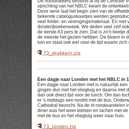
De huisdrukkerij bestond al bij de Centrale 
oprichting van het NBLC kwam de ontwikkelin
Deze serie laat het begin zien van de offsetdr
bekende cataloguskaartjes werden geproduc
veel folder- en verengingsmateriaal. En niet 
(kinder)boekenweek. We deden veel zelf ook 
de eerste A3 pers te zien. Dat is zo'n beetje d
de meeste het gezien hebben. De bloem in d
tuin en staat ook wel voor de tijd waarin zich d
73_drukkerij.zip
Een dagje naar Londen met het NBLC in 
Een dagje naar Londen met is natuurlijk ee
gingen dus met het vliegtuig en daarna met 
dan ook direct tijd voor de lunch. Om dan toc
er 's middags een rondrit met de bus. Onder
Cathedral bezocht. Na de rit rondwandelen in
diner was het weer kletsen en lachen met de 
met de bus en het vliegtuig weer naar huis.
73_londen.zip