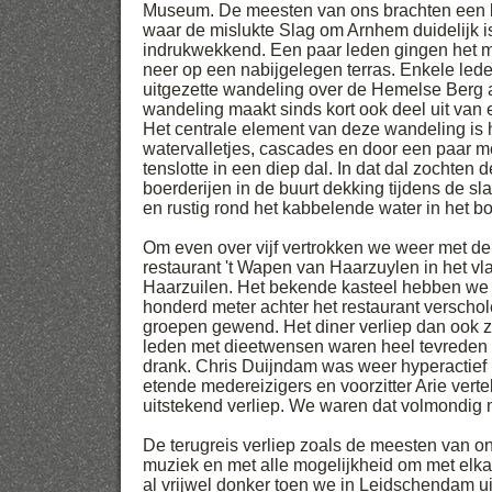
Museum. De meesten van ons brachten een
waar de mislukte Slag om Arnhem duidelijk 
indrukwekkend. Een paar leden gingen het m
neer op een nabijgelegen terras. Enkele led
uitgezette wandeling over de Hemelse Berg
wandeling maakt sinds kort ook deel uit van
Het centrale element van deze wandeling is 
watervalletjes, cascades en door een paar me
tenslotte in een diep dal. In dat dal zochte
boerderijen in de buurt dekking tijdens de s
en rustig rond het kabbelende water in het bo
Om even over vijf vertrokken we weer met de
restaurant 't Wapen van Haarzuylen in het vla
Haarzuilen. Het bekende kasteel hebben we n
honderd meter achter het restaurant verschole
groepen gewend. Het diner verliep dan ook 
leden met dieetwensen waren heel tevreden 
drank. Chris Duijndam was weer hyperactief b
etende medereizigers en voorzitter Arie verte
uitstekend verliep. We waren dat volmondig
De terugreis verliep zoals de meesten van on
muziek en met alle mogelijkheid om met elkaa
al vrijwel donker toen we in Leidschendam ui