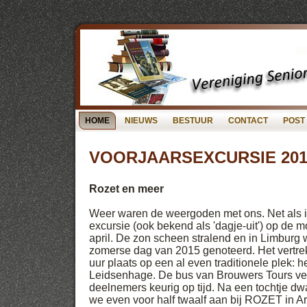
HOME
NIEUWS
BESTUUR
CONTACT
POST
VOORJAARSEXCURSIE 201
Rozet en meer
Weer waren de weergoden met ons. Net als in
excursie (ook bekend als 'dagje-uit') op de
april. De zon scheen stralend en in Limburg w
zomerse dag van 2015 genoteerd. Het vertrek
uur plaats op een al even traditionele plek: he
Leidsenhage. De bus van Brouwers Tours vertr
deelnemers keurig op tijd. Na een tochtje 
we even voor half twaalf aan bij ROZET in 