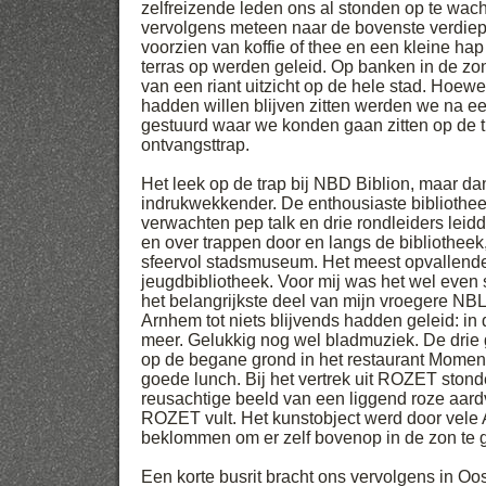
zelfreizende leden ons al stonden op te wach
vervolgens meteen naar de bovenste verdie
voorzien van koffie of thee en een kleine h
terras op werden geleid. Op banken in de z
van een riant uitzicht op de hele stad. Hoe
hadden willen blijven zitten werden we na e
gestuurd waar we konden gaan zitten op de t
ontvangsttrap.
Het leek op de trap bij NBD Biblion, maar da
indrukwekkender. De enthousiaste bibliotheek
verwachten pep talk en drie rondleiders leid
en over trappen door en langs de bibliotheek
sfeervol stadsmuseum. Het meest opvallende 
jeugdbibliotheek. Voor mij was het wel even s
het belangrijkste deel van mijn vroegere 
Arnhem tot niets blijvends hadden geleid: in 
meer. Gelukkig nog wel bladmuziek. De drie
op de begane grond in het restaurant Momen
goede lunch. Bij het vertrek uit ROZET ston
reusachtige beeld van een liggend roze aardv
ROZET vult. Het kunstobject werd door vel
beklommen om er zelf bovenop in de zon te 
Een korte busrit bracht ons vervolgens in Oos