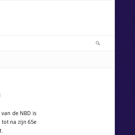
n
r van de NBD is
tot na zijn 65e
t.