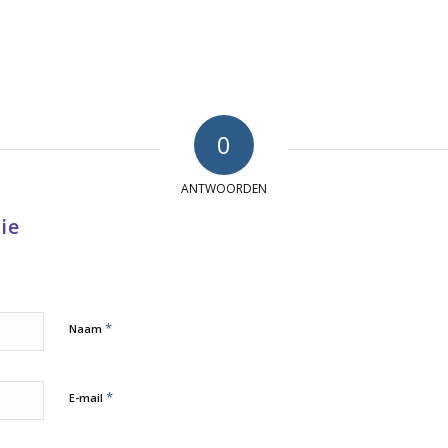
0
ANTWOORDEN
ie
*
Naam
*
E-mail