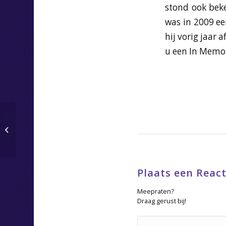
stond ook beke
was in 2009 ee
hij vorig jaar
u een In Memo
In memoriam Gé Verdonk
Plaats een React
Meepraten?
Draag gerust bij!