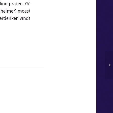
 kon praten. Gé
lzheimer) moest
Herdenken vindt
Jo