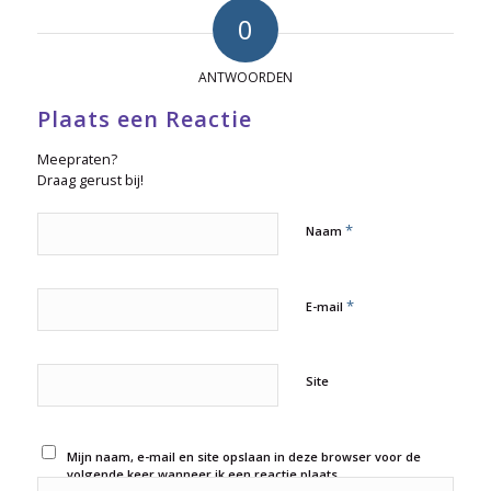
0
ANTWOORDEN
Plaats een Reactie
Meepraten?
Draag gerust bij!
*
Naam
*
E-mail
Site
Mijn naam, e-mail en site opslaan in deze browser voor de
volgende keer wanneer ik een reactie plaats.