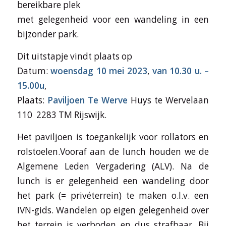
bereikbare plek
met gelegenheid voor een wandeling in een
bijzonder park.
Dit uitstapje vindt plaats op
Datum:
woensdag 10 mei 2023
,
van 10.30 u. –
15.00u
,
Plaats:
Paviljoen Te Werve
Huys te Wervelaan
110 2283 TM Rijswijk.
Het paviljoen is toegankelijk voor rollators en
rolstoelen.Vooraf aan de lunch houden we de
Algemene Leden Vergadering (ALV). Na de
lunch is er gelegenheid een wandeling door
het park (= privéterrein) te maken o.l.v. een
IVN-gids. Wandelen op eigen gelegenheid over
het terrein is verboden en dus strafbaar. Bij